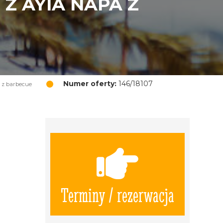
Z AYIA NAPA Z
Numer oferty:
146/18107
 z barbecue
Terminy / rezerwacja