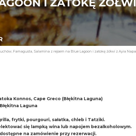
AGOON I ZATOKĘ ŻÓŁWI 
R
uchów, Famagusta, Salamina z rejsem na Blue Lagoon i zatokę żółwi z Ayia Napa
atoka Konnos, Cape Greco (Błękitna Laguna)
i Błękitna Laguna
lla, frytki, pourgouri, sałatka, chleb i Tatziki.
ektować się lampką wina lub napojem bezalkoholowym.
, dostępne na zamówienie przy rezerwacji.