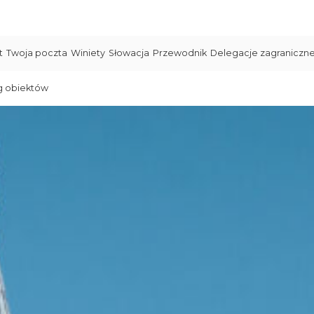
t
Twoja poczta
Winiety
Słowacja
Przewodnik
Delegacje zagraniczn
g obiektów