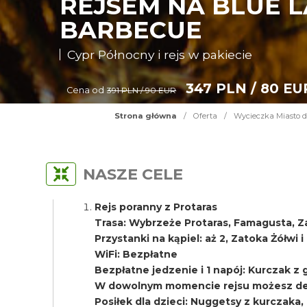
REJSEM NA BLUE L
BARBECUE
Cypr Północny i rejs w pakiecie
347 PLN / 80 EU
Cena od
391 PLN / 90 EUR
Strona główna
/
Oferta
/
Wycieczka Miasto d
NASZE CELE
Rejs poranny z Protaras
Trasa: Wybrzeże Protaras, Famagusta, Z
Przystanki na kąpiel: aż 2, Zatoka Żółwi 
WiFi: Bezpłatne
Bezpłatne jedzenie i 1 napój: Kurczak z gri
W dowolnym momencie rejsu możesz del
Posiłek dla dzieci: Nuggetsy z kurczaka