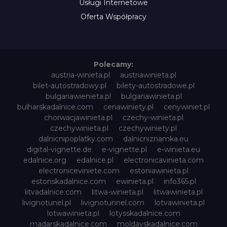
Usługi Internetowe
Oferta Współpracy
Polecamy:
austria-winieta.pl
austriawinieta.pl
bilet-autostradowy.pl
bilety-autostradowe.pl
bulgariawienieta.pl
bulgariawinieta.pl
bulharskadalnice.com
cenawiniety.pl
cenywiniet.pl
chorwacjawinieta.pl
czechy-winieta.pl
czechywinieta.pl
czechywiniety.pl
dalnicnipoplatky.com
dalnicniznamka.eu
digital-vignette.de
e-vignette.pl
e-winieta.eu
edalnice.org
edalnice.pl
electronicavinieta.com
electroniceviniete.com
estoniawinieta.pl
estonskadalnice.com
ewinieta.pl
info365.pl
litvadalnice.com
litwa-winieta.pl
litwawinieta.pl
livignotunel.pl
livignotunnel.com
lotvawinieta.pl
lotwawinieta.pl
lotysskadalnice.com
madarskadalnice.com
moldavskadalnice.com