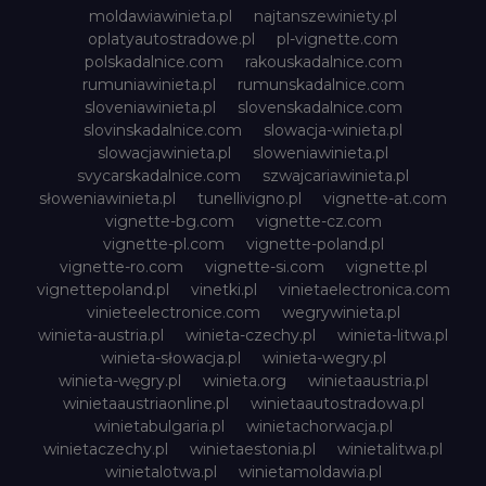
moldawiawinieta.pl
najtanszewiniety.pl
oplatyautostradowe.pl
pl-vignette.com
polskadalnice.com
rakouskadalnice.com
rumuniawinieta.pl
rumunskadalnice.com
sloveniawinieta.pl
slovenskadalnice.com
slovinskadalnice.com
slowacja-winieta.pl
slowacjawinieta.pl
sloweniawinieta.pl
svycarskadalnice.com
szwajcariawinieta.pl
słoweniawinieta.pl
tunellivigno.pl
vignette-at.com
vignette-bg.com
vignette-cz.com
vignette-pl.com
vignette-poland.pl
vignette-ro.com
vignette-si.com
vignette.pl
vignettepoland.pl
vinetki.pl
vinietaelectronica.com
vinieteelectronice.com
wegrywinieta.pl
winieta-austria.pl
winieta-czechy.pl
winieta-litwa.pl
winieta-słowacja.pl
winieta-wegry.pl
winieta-węgry.pl
winieta.org
winietaaustria.pl
winietaaustriaonline.pl
winietaautostradowa.pl
winietabulgaria.pl
winietachorwacja.pl
winietaczechy.pl
winietaestonia.pl
winietalitwa.pl
winietalotwa.pl
winietamoldawia.pl