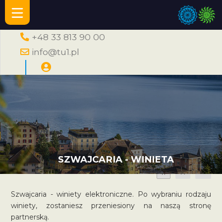
+48 33 813 90 00
info@tu1.pl
SZWAJCARIA - WINIETA
A
A
A
Szwajcaria - winiety elektroniczne. Po wybraniu rodzaju
winiety, zostaniesz przeniesiony na naszą stronę
partnerską.