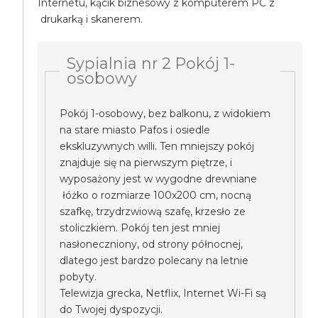
Internetu, kącik biznesowy z komputerem PC z
drukarką i skanerem.
Sypialnia nr 2 Pokój 1-
osobowy
Pokój 1-osobowy, bez balkonu, z widokiem
na stare miasto Pafos i osiedle
ekskluzywnych willi. Ten mniejszy pokój
znajduje się na pierwszym piętrze, i
wyposażony jest w wygodne drewniane
łóżko o rozmiarze 100x200 cm, nocną
szafkę, trzydrzwiową szafę, krzesło ze
stoliczkiem. Pokój ten jest mniej
nasłoneczniony, od strony północnej,
dlatego jest bardzo polecany na letnie
pobyty.
Telewizja grecka, Netflix, Internet Wi-Fi są
do Twojej dyspozycji.