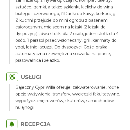
zamrażarką, zmywarkę, czajnik, komplet talerzy,
sztućce, garnki, a także szklanki, kielichy do wina
białego i czerwonego, filiżanki do kawy, korkociąg.
Z kuchni przejście do mini ogrodu z basenem
całorocznym, miejscem na leżaki (2 leżaki do
dyspozycji) , dwa stoliki dla 2 osób, jeden stolik dla 4
osób, 1 parasol przeciwsłoneczny, grill, karimaty do
yogi, letnie jacuzzi. Do dyspozycji Gości pralka
automatyczna i zewnętrzna suszarka na pranie,
prasowalnica i żelazko.
USŁUGI
Bajeczny Cypr Willa oferuje: zakwaterowanie, różne
opcje wyżywienia, transfery, wycieczki fakultatywne,
wypożyczalnię rowerów, skuterów, samochodów.
hulajnogi.
RECEPCJA