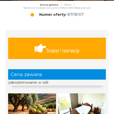
Strona główna
/
Oferta
/
Słoneczny Grudzień na Cyprze w Pafos w Willi Bajeczny Cypr
Numer oferty:
87/18107
Terminy / rezerwacja
Cena zawiera
zakwaterowanie w willi