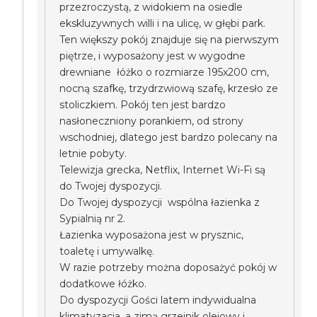
przezroczystą, z widokiem na osiedle
ekskluzywnych willi i na ulicę, w głębi park.
Ten większy pokój znajduje się na pierwszym
piętrze, i wyposażony jest w wygodne
drewniane łóżko o rozmiarze 195x200 cm,
nocną szafkę, trzydrzwiową szafę, krzesło ze
stoliczkiem. Pokój ten jest bardzo
nasłoneczniony porankiem, od strony
wschodniej, dlatego jest bardzo polecany na
letnie pobyty.
Telewizja grecka, Netflix, Internet Wi-Fi są
do Twojej dyspozycji.
Do Twojej dyspozycji wspólna łazienka z
Sypialnią nr 2.
Łazienka wyposażona jest w prysznic,
toaletę i umywalkę.
W razie potrzeby można doposażyć pokój w
dodatkowe łóżko.
Do dyspozycji Gości latem indywidualna
klimatyzacja, a zimą grzejnik olejowy i