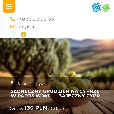
+48 33 813 90 00
info@tu1.pl
Pafos
→
Cypr
SŁONECZNY GRUDZIEŃ NA CYPRZE
W PAFOS W WILLI BAJECZNY CYPR
130 PLN
/ 30 EUR
Cena od