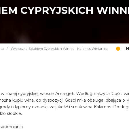
EM CYPRYJSKICH WINN
N
rta
/
Wycieczka Szlakiem Cypryjskich Winnic - Kalamos Winiarnia
 w małej cypryjskiej wiosce Amargeti. Według naszych Gości win
żna kupić wina, do dyspozycji Gości miła obsługa, dbająca o Kl
nagrody i dyplomy uznania, za jakość i smak wina Kalamos. Do deg
dzo słodkie.
spomniania.