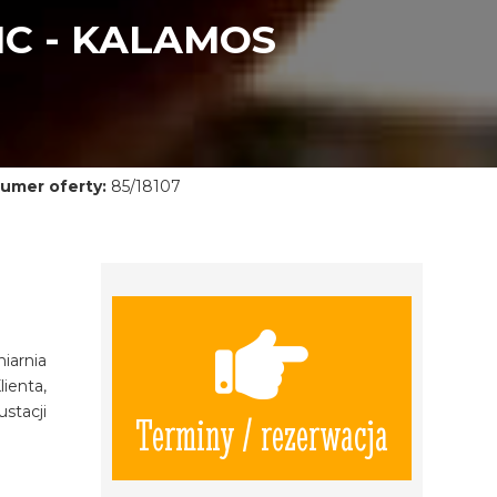
IC - KALAMOS
umer oferty:
85/18107
iarnia
ienta,
ustacji
Terminy / rezerwacja