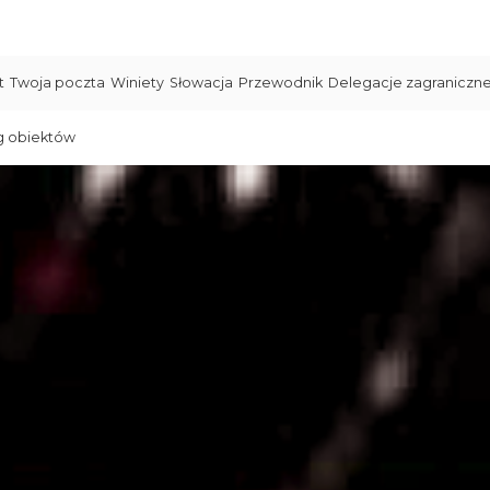
t
Twoja poczta
Winiety
Słowacja
Przewodnik
Delegacje zagraniczn
g obiektów