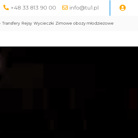
+48 33 813 90 00
info@tu1.pl
e
Transfery
Rejsy
Wycieczki
Zimowe obozy młodzieżowe