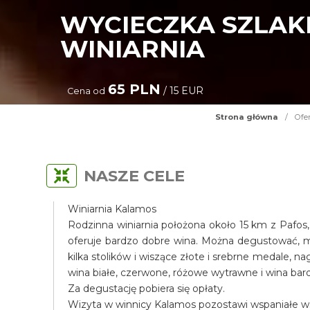
WYCIECZKA SZLAKI
WINIARNIA
65 PLN
/ 15 EUR
Cena od
Strona główna
/
Ofe
NASZE CELE
Winiarnia Kalamos
Rodzinna winiarnia położona około 15 km z Pafos,
oferuje bardzo dobre wina. Można degustować, mo
kilka stolików i wiszące złote i srebrne medale, 
wina białe, czerwone, różowe wytrawne i wina bar
Za degustację pobiera się opłaty.
Wizyta w winnicy Kalamos pozostawi wspaniałe w