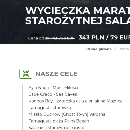
WYCIECZKA MARAT
STAROŻYTNEJ SAL
343 PLN / 79 EU
Cena od
391 PLN / 90 EUR
Strona główna
/
Oferta
NASZE CELE
Ayia Napa - Most Miłości
Cape Greco - Sea Caves
Konnos Bay - zatoczka cala d'or jak na Majorce
Famagusta starówka
Miasto Duchów (Ghost Town) Varosha
Famagusta plaża Palm Beach
Salamina starożytne miasto