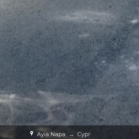
Ayia Napa
→
Cypr