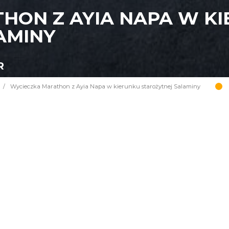
HON Z AYIA NAPA W K
AMINY
R
/
Wycieczka Marathon z Ayia Napa w kierunku starożytnej Salaminy