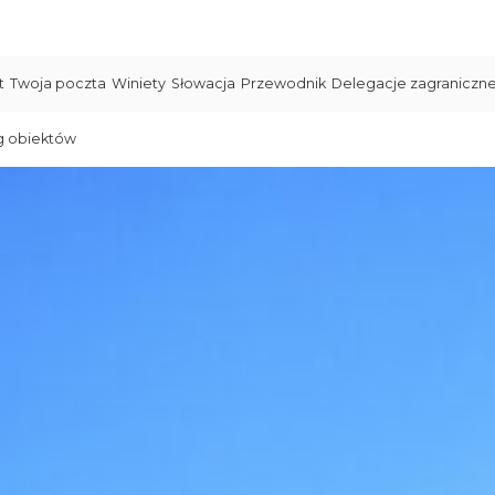
t
Twoja poczta
Winiety
Słowacja
Przewodnik
Delegacje zagraniczn
g obiektów