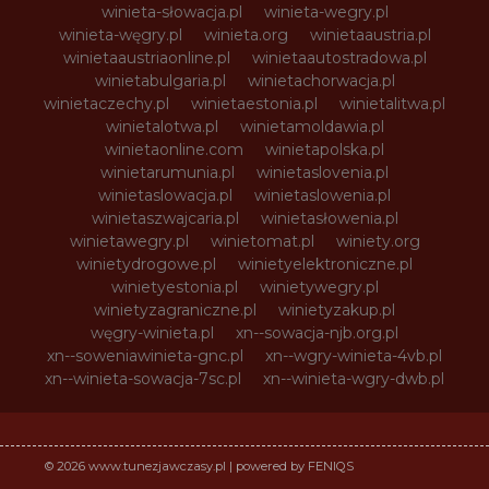
winieta-słowacja.pl
winieta-wegry.pl
winieta-węgry.pl
winieta.org
winietaaustria.pl
winietaaustriaonline.pl
winietaautostradowa.pl
winietabulgaria.pl
winietachorwacja.pl
winietaczechy.pl
winietaestonia.pl
winietalitwa.pl
winietalotwa.pl
winietamoldawia.pl
winietaonline.com
winietapolska.pl
winietarumunia.pl
winietaslovenia.pl
winietaslowacja.pl
winietaslowenia.pl
winietaszwajcaria.pl
winietasłowenia.pl
winietawegry.pl
winietomat.pl
winiety.org
winietydrogowe.pl
winietyelektroniczne.pl
winietyestonia.pl
winietywegry.pl
winietyzagraniczne.pl
winietyzakup.pl
węgry-winieta.pl
xn--sowacja-njb.org.pl
xn--soweniawinieta-gnc.pl
xn--wgry-winieta-4vb.pl
xn--winieta-sowacja-7sc.pl
xn--winieta-wgry-dwb.pl
© 2026 www.tunezjawczasy.pl | powered by FENIQS