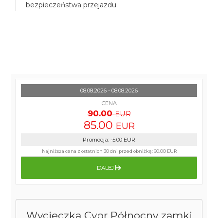
bezpieczeństwa przejazdu.
08.08.2026 - 08.08.2026
CENA
90.00
EUR
85.00
EUR
Promocja
:
-5.00
EUR
Najniższa cena z ostatnich 30 dni przed obniżką:
60.00 EUR
DALEJ
Wycieczka Cypr Północny zamki