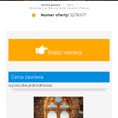
Strona główna
/
Oferta
/
Wycieczka Cypr Północny zamki i Kyrenia z Protaras
Numer oferty:
52/18107
Terminy / rezerwacja
Cena zawiera
wycieczka jednodniowa