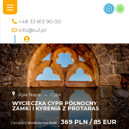
+48 33 813 90 00
info@tu1.pl
Ayia Napa
→
Cypr
WYCIECZKA CYPR PÓŁNOCNY
ZAMKI I KYRENIA Z PROTARAS
369 PLN / 85 EUR
Cena od
391 PLN / 90 EUR