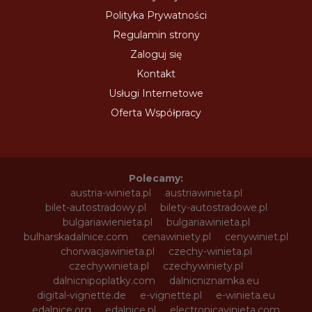
Polityka Prywatności
Regulamin strony
Zaloguj się
Kontakt
Usługi Internetowe
Oferta Współpracy
Polecamy:
austria-winieta.pl
austriawinieta.pl
bilet-autostradowy.pl
bilety-autostradowe.pl
bulgariawienieta.pl
bulgariawinieta.pl
bulharskadalnice.com
cenawiniety.pl
cenywiniet.pl
chorwacjawinieta.pl
czechy-winieta.pl
czechywinieta.pl
czechywiniety.pl
dalnicnipoplatky.com
dalnicniznamka.eu
digital-vignette.de
e-vignette.pl
e-winieta.eu
edalnice.org
edalnice.pl
electronicavinieta.com