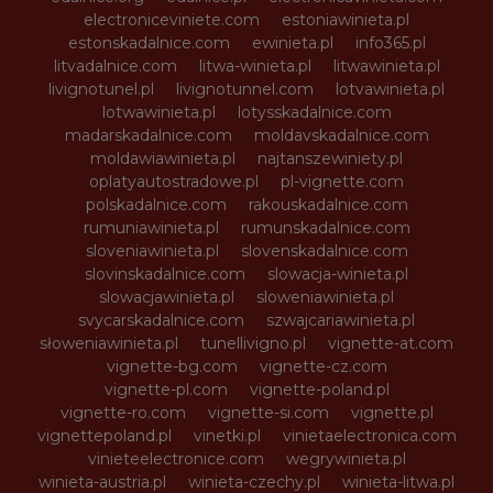
electroniceviniete.com
estoniawinieta.pl
estonskadalnice.com
ewinieta.pl
info365.pl
litvadalnice.com
litwa-winieta.pl
litwawinieta.pl
livignotunel.pl
livignotunnel.com
lotvawinieta.pl
lotwawinieta.pl
lotysskadalnice.com
madarskadalnice.com
moldavskadalnice.com
moldawiawinieta.pl
najtanszewiniety.pl
oplatyautostradowe.pl
pl-vignette.com
polskadalnice.com
rakouskadalnice.com
rumuniawinieta.pl
rumunskadalnice.com
sloveniawinieta.pl
slovenskadalnice.com
slovinskadalnice.com
slowacja-winieta.pl
slowacjawinieta.pl
sloweniawinieta.pl
svycarskadalnice.com
szwajcariawinieta.pl
słoweniawinieta.pl
tunellivigno.pl
vignette-at.com
vignette-bg.com
vignette-cz.com
vignette-pl.com
vignette-poland.pl
vignette-ro.com
vignette-si.com
vignette.pl
vignettepoland.pl
vinetki.pl
vinietaelectronica.com
vinieteelectronice.com
wegrywinieta.pl
winieta-austria.pl
winieta-czechy.pl
winieta-litwa.pl