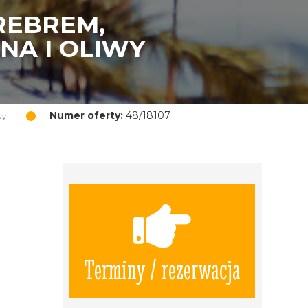
REBREM,
NA I OLIWY
Numer oferty:
48/18107
wy
Terminy / rezerwacja