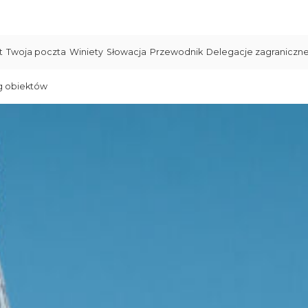
t
Twoja poczta
Winiety
Słowacja
Przewodnik
Delegacje zagraniczn
g obiektów