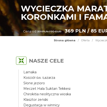
WYCIECZKA MARAT
KORONKAMI I FAM
369 PLN / 85 EU
Cena od
391 PLN / 90 EUR
Strona główna
/
Oferta
/
Wycieczk
NASZE CELE
Larnaka
Kościół św. Łazarza
Słone jezioro
Meczet Hala Suktan Tekkesi
Chirokitia neolityczna wioska
Klasztor żeński
Degustacja w winnicy