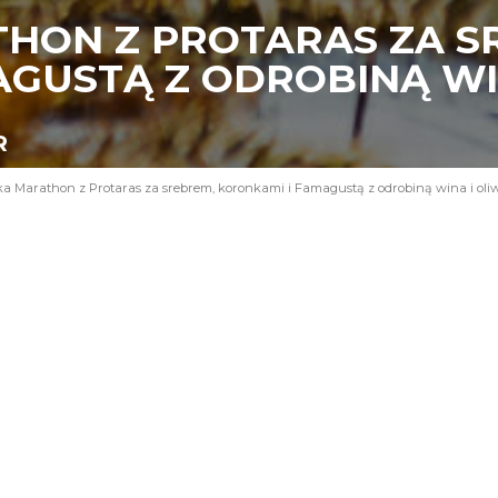
HON Z PROTARAS ZA S
AGUSTĄ Z ODROBINĄ WI
R
a Marathon z Protaras za srebrem, koronkami i Famagustą z odrobiną wina i oli