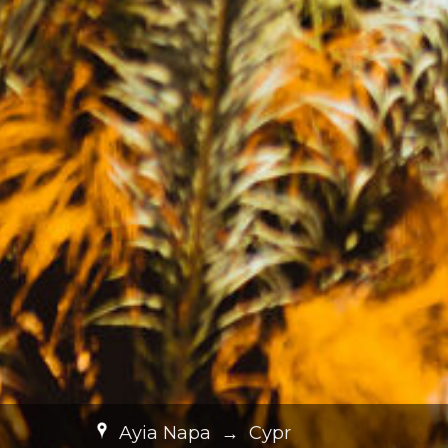
Ayia Napa
→
Cypr