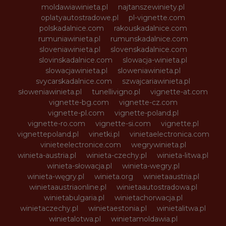
moldawiawinieta.pl
najtanszewiniety.pl
oplatyautostradowe.pl
pl-vignette.com
polskadalnice.com
rakouskadalnice.com
rumuniawinieta.pl
rumunskadalnice.com
sloveniawinieta.pl
slovenskadalnice.com
slovinskadalnice.com
slowacja-winieta.pl
slowacjawinieta.pl
sloweniawinieta.pl
svycarskadalnice.com
szwajcariawinieta.pl
słoweniawinieta.pl
tunellivigno.pl
vignette-at.com
vignette-bg.com
vignette-cz.com
vignette-pl.com
vignette-poland.pl
vignette-ro.com
vignette-si.com
vignette.pl
vignettepoland.pl
vinetki.pl
vinietaelectronica.com
vinieteelectronice.com
wegrywinieta.pl
winieta-austria.pl
winieta-czechy.pl
winieta-litwa.pl
winieta-słowacja.pl
winieta-wegry.pl
winieta-węgry.pl
winieta.org
winietaaustria.pl
winietaaustriaonline.pl
winietaautostradowa.pl
winietabulgaria.pl
winietachorwacja.pl
winietaczechy.pl
winietaestonia.pl
winietalitwa.pl
winietalotwa.pl
winietamoldawia.pl