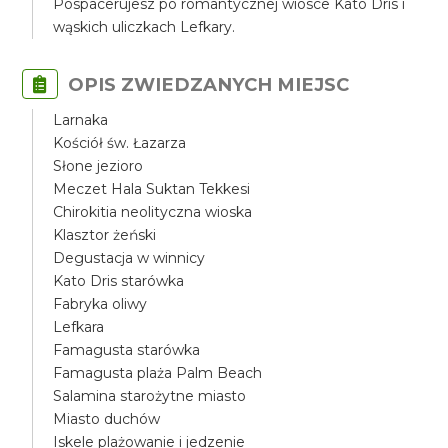
Pospacerujesz po romantycznej wiosce Kato Dris i
wąskich uliczkach Lefkary.
OPIS ZWIEDZANYCH MIEJSC
Larnaka
Kościół św. Łazarza
Słone jezioro
Meczet Hala Suktan Tekkesi
Chirokitia neolityczna wioska
Klasztor żeński
Degustacja w winnicy
Kato Dris starówka
Fabryka oliwy
Lefkara
Famagusta starówka
Famagusta plaża Palm Beach
Salamina starożytne miasto
Miasto duchów
Iskele plażowanie i jedzenie