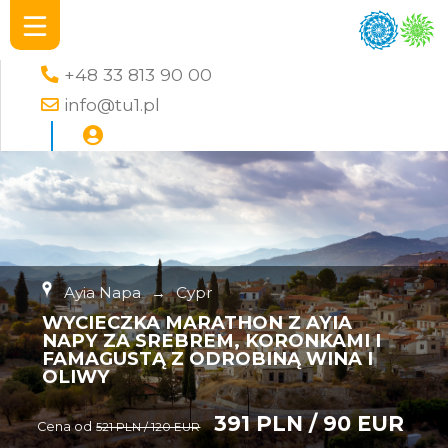
+48 33 813 90 00
info@tu1.pl
Ayia Napa
→
Cypr
WYCIECZKA MARATHON Z AYIA
NAPY ZA SREBREM, KORONKAMI I
FAMAGUSTĄ Z ODROBINĄ WINA I
OLIWY
391 PLN / 90 EUR
Cena od
521 PLN / 120 EUR