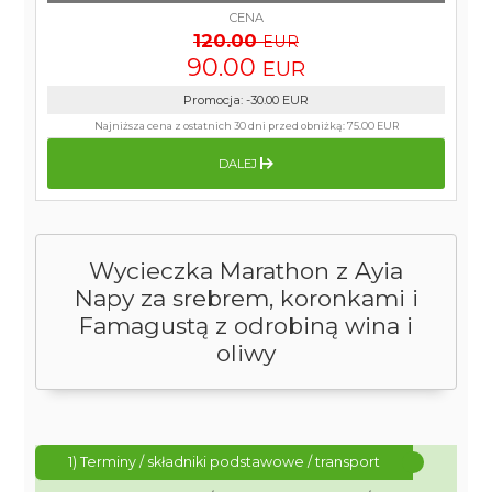
CENA
120.00
EUR
90.00
EUR
Promocja
:
-30.00
EUR
Najniższa cena z ostatnich 30 dni przed obniżką:
75.00 EUR
DALEJ
Wycieczka Marathon z Ayia
Napy za srebrem, koronkami i
Famagustą z odrobiną wina i
oliwy
1) Terminy / składniki podstawowe / transport