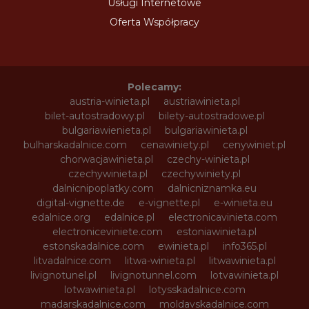
Usługi Internetowe
Oferta Współpracy
Polecamy:
austria-winieta.pl
austriawinieta.pl
bilet-autostradowy.pl
bilety-autostradowe.pl
bulgariawienieta.pl
bulgariawinieta.pl
bulharskadalnice.com
cenawiniety.pl
cenywiniet.pl
chorwacjawinieta.pl
czechy-winieta.pl
czechywinieta.pl
czechywiniety.pl
dalnicnipoplatky.com
dalnicniznamka.eu
digital-vignette.de
e-vignette.pl
e-winieta.eu
edalnice.org
edalnice.pl
electronicavinieta.com
electroniceviniete.com
estoniawinieta.pl
estonskadalnice.com
ewinieta.pl
info365.pl
litvadalnice.com
litwa-winieta.pl
litwawinieta.pl
livignotunel.pl
livignotunnel.com
lotvawinieta.pl
lotwawinieta.pl
lotysskadalnice.com
madarskadalnice.com
moldavskadalnice.com