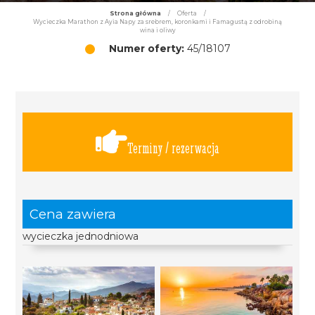
Strona główna
/
Oferta
/
Wycieczka Marathon z Ayia Napy za srebrem, koronkami i Famagustą z odrobiną
wina i oliwy
Numer oferty:
45/18107
Terminy / rezerwacja
Cena zawiera
wycieczka jednodniowa