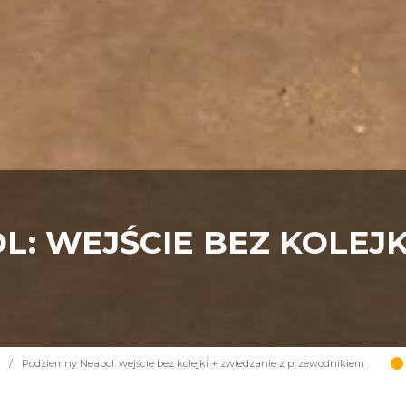
: WEJŚCIE BEZ KOLEJK
/
Podziemny Neapol: wejście bez kolejki + zwiedzanie z przewodnikiem