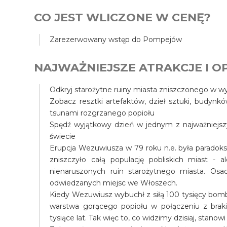
CO JEST WLICZONE W CENĘ?
Zarezerwowany wstęp do Pompejów
NAJWAŻNIEJSZE ATRAKCJE I OP
Odkryj starożytne ruiny miasta zniszczonego w 
Zobacz resztki artefaktów, dzieł sztuki, budynk
tsunami rozgrzanego popiołu
Spędź wyjątkowy dzień w jednym z najważniejszy
świecie
Erupcja Wezuwiusza w 79 roku n.e. była paradok
zniszczyło całą populację pobliskich miast - al
nienaruszonych ruin starożytnego miasta. Osa
odwiedzanych miejsc we Włoszech.
Kiedy Wezuwiusz wybuchł z siłą 100 tysięcy bomb
warstwa gorącego popiołu w połączeniu z braki
tysiące lat. Tak więc to, co widzimy dzisiaj, stan