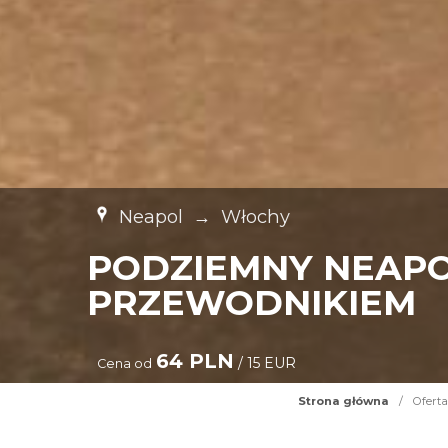
Neapol
→
Włochy
PODZIEMNY NEAPOL
PRZEWODNIKIEM
64 PLN
/ 15 EUR
Cena od
Strona główna
/
Oferta