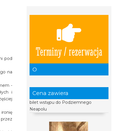
Terminy / rezerwacja
ni pod
O
ego na
zmem -
łych i
Cena zawiera
ęściej
bilet wstępu do Podziemnego
Neapolu
ironię
 przez