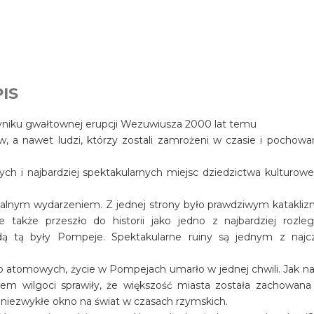
IS
wyniku gwałtownej erupcji Wezuwiusza 2000 lat temu
ów, a nawet ludzi, którzy zostali zamrożeni w czasie i pochowa
ch i najbardziej spektakularnych miejsc dziedzictwa kulturow
salnym wydarzeniem. Z jednej strony było prawdziwym katakli
e także przeszło do historii jako jedno z najbardziej rozleg
dą tą były Pompeje. Spektakularne ruiny są jednym z najcz
 atomowych, życie w Pompejach umarło w jednej chwili. Jak na 
em wilgoci sprawiły, że większość miasta została zachowana
owi niezwykłe okno na świat w czasach rzymskich.