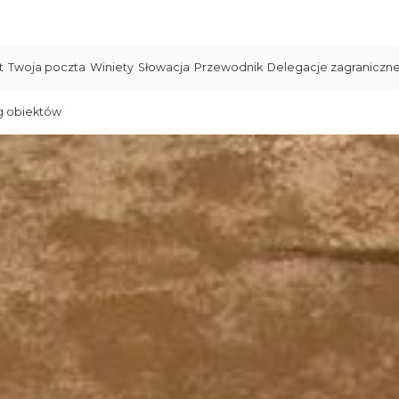
t
Twoja poczta
Winiety
Słowacja
Przewodnik
Delegacje zagraniczn
g obiektów