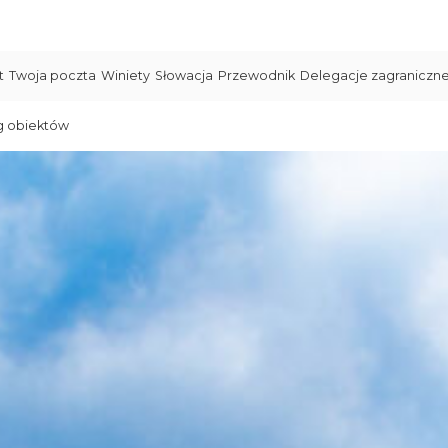
t
Twoja poczta
Winiety
Słowacja
Przewodnik
Delegacje zagraniczn
g obiektów