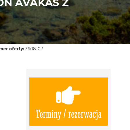
ON AVAKAS Z
mer oferty:
36/18107
Terminy / rezerwacja