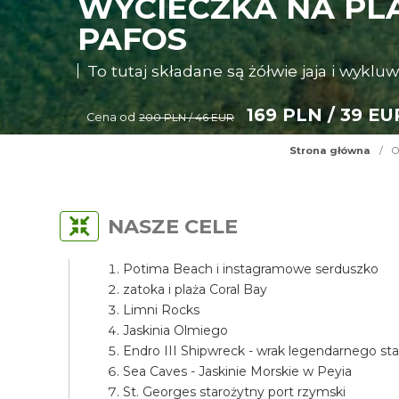
WYCIECZKA NA PLA
PAFOS
To tutaj składane są żółwie jaja i wykluw
169 PLN / 39 EU
Cena od
200 PLN / 46 EUR
Strona główna
/
O
NASZE CELE
Potima Beach i instagramowe serduszko
zatoka i plaża Coral Bay
Limni Rocks
Jaskinia Olmiego
Endro III Shipwreck - wrak legendarnego st
Sea Caves - Jaskinie Morskie w Peyia
St. Georges starożytny port rzymski