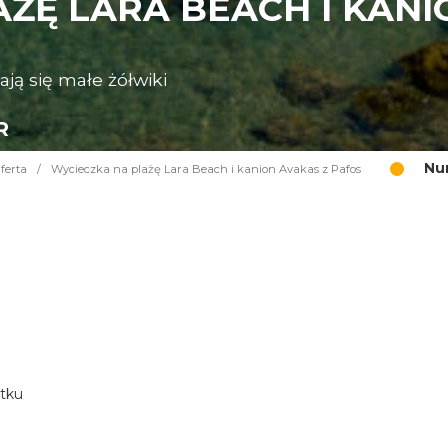
ŻĘ LARA BEACH I KANI
ają się małe żółwiki
R
Nu
ferta
/
Wycieczka na plażę Lara Beach i kanion Avakas z Pafos
atku