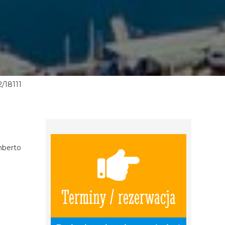
/18111
mberto
Terminy / rezerwacja