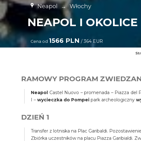
Neapol
→
Włochy
NEAPOL I OKOLICE 
1566 PLN
/ 364 EUR
Cena od
St
RAMOWY PROGRAM ZWIEDZAN
Neapol
Castel Nuovo – promenada – Piazza del Pl
I –
wycieczka do Pompei
park archeologiczny
w
DZIEŃ 1
Transfer z lotniska na Plac Garibaldi. Pozostawien
Zbiórka uczestników na placu Piazza Garibialdi. Z