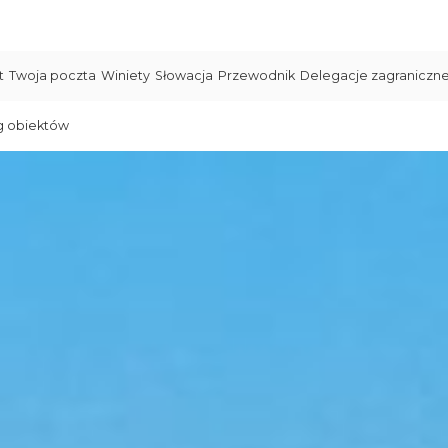
t
Twoja poczta
Winiety
Słowacja
Przewodnik
Delegacje zagraniczn
g obiektów