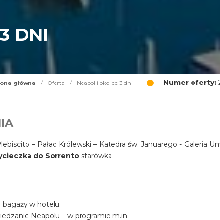
3 DNI
Numer oferty:
2
rona główna
/
Oferta
/
Neapol i okolice 3 dni
IA
ebiscito – Pałac Królewski – Katedra św. Januarego - Galeria U
ycieczka do Sorrento
starówka
ie bagaży w hotelu.
wiedzanie Neapolu – w programie m.in.