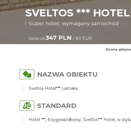
SVELTOS *** HOT
Super hotel, wymagany samochód
347 PLN
/ 80 EUR
Cena od
Strona główn
NAZWA OBIEKTU
Sveltos Hotel*** Larnaka
STANDARD
Hotel ***, trzygwiazdkowy, Sveltos*** Hotel, w 