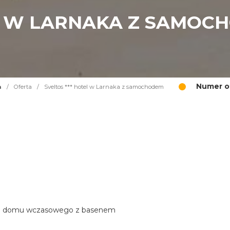
EL W LARNAKA Z SAMOC
Numer of
a
/
Oferta
/
Sveltos *** hotel w Larnaka z samochodem
stylu domu wczasowego z basenem