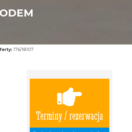
HODEM
erty:
176/18107
Terminy / rezerwacja