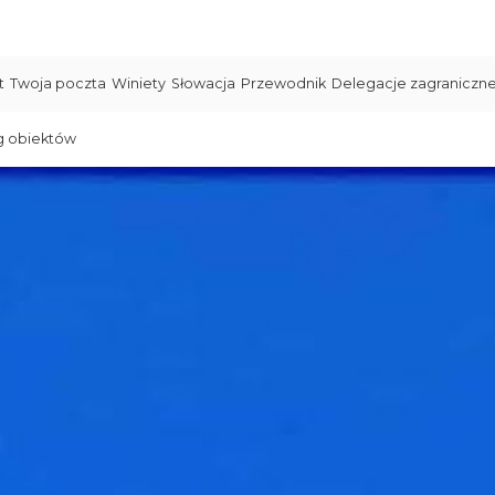
t
Twoja poczta
Winiety
Słowacja
Przewodnik
Delegacje zagraniczn
g obiektów