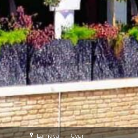
Larnaca
→
Cypr