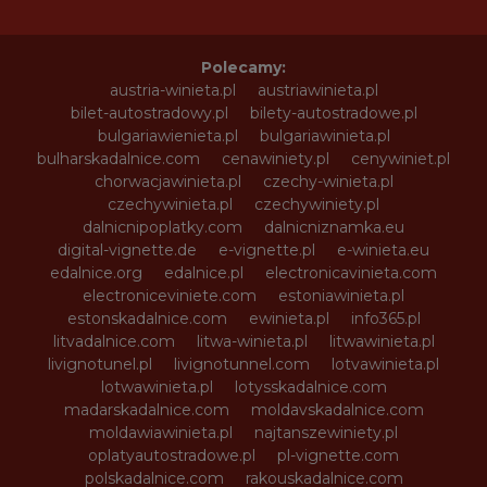
Polecamy:
austria-winieta.pl
austriawinieta.pl
bilet-autostradowy.pl
bilety-autostradowe.pl
bulgariawienieta.pl
bulgariawinieta.pl
bulharskadalnice.com
cenawiniety.pl
cenywiniet.pl
chorwacjawinieta.pl
czechy-winieta.pl
czechywinieta.pl
czechywiniety.pl
dalnicnipoplatky.com
dalnicniznamka.eu
digital-vignette.de
e-vignette.pl
e-winieta.eu
edalnice.org
edalnice.pl
electronicavinieta.com
electroniceviniete.com
estoniawinieta.pl
estonskadalnice.com
ewinieta.pl
info365.pl
litvadalnice.com
litwa-winieta.pl
litwawinieta.pl
livignotunel.pl
livignotunnel.com
lotvawinieta.pl
lotwawinieta.pl
lotysskadalnice.com
madarskadalnice.com
moldavskadalnice.com
moldawiawinieta.pl
najtanszewiniety.pl
oplatyautostradowe.pl
pl-vignette.com
polskadalnice.com
rakouskadalnice.com