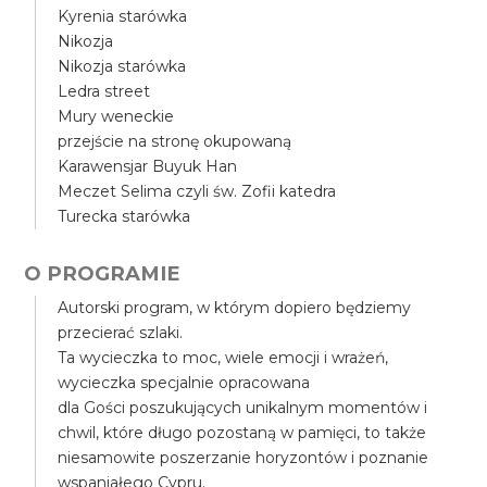
Kyrenia starówka
Nikozja
Nikozja starówka
Ledra street
Mury weneckie
przejście na stronę okupowaną
Karawensjar Buyuk Han
Meczet Selima czyli św. Zofii katedra
Turecka starówka
O PROGRAMIE
Autorski program, w którym dopiero będziemy
przecierać szlaki.
Ta wycieczka to moc, wiele emocji i wrażeń,
wycieczka specjalnie opracowana
dla Gości poszukujących unikalnym momentów i
chwil, które długo pozostaną w pamięci, to także
niesamowite poszerzanie horyzontów i poznanie
wspaniałego Cypru.