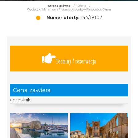
Strona główna
/
Oferta
/
Wycieczka Marathon z Protaras do skarbów Północnego Cypru
Numer oferty:
144/18107
Terminy / rezerwacja
Cena zawiera
uczestnik