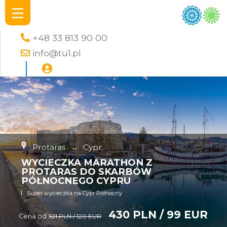
+48 33 813 90 00
info@tu1.pl
Protaras
→
Cypr
WYCIECZKA MARATHON Z
PROTARAS DO SKARBÓW
PÓŁNOCNEGO CYPRU
Super wycieczka na Cypr Północny
430 PLN / 99 EUR
Cena od
521 PLN / 120 EUR