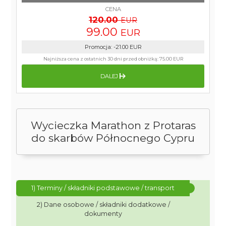
CENA
120.00
EUR
99.00
EUR
Promocja
:
-21.00
EUR
Najniższa cena z ostatnich 30 dni przed obniżką:
75.00 EUR
DALEJ
Wycieczka Marathon z Protaras
do skarbów Północnego Cypru
1) Terminy / składniki podstawowe / transport
2) Dane osobowe / składniki dodatkowe /
dokumenty