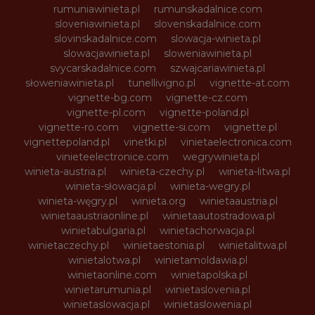
rumuniawinieta.pl
rumunskadalnice.com
sloveniawinieta.pl
slovenskadalnice.com
slovinskadalnice.com
slowacja-winieta.pl
slowacjawinieta.pl
sloweniawinieta.pl
svycarskadalnice.com
szwajcariawinieta.pl
słoweniawinieta.pl
tunellivigno.pl
vignette-at.com
vignette-bg.com
vignette-cz.com
vignette-pl.com
vignette-poland.pl
vignette-ro.com
vignette-si.com
vignette.pl
vignettepoland.pl
vinetki.pl
vinietaelectronica.com
vinieteelectronice.com
wegrywinieta.pl
winieta-austria.pl
winieta-czechy.pl
winieta-litwa.pl
winieta-słowacja.pl
winieta-wegry.pl
winieta-węgry.pl
winieta.org
winietaaustria.pl
winietaaustriaonline.pl
winietaautostradowa.pl
winietabulgaria.pl
winietachorwacja.pl
winietaczechy.pl
winietaestonia.pl
winietalitwa.pl
winietalotwa.pl
winietamoldawia.pl
winietaonline.com
winietapolska.pl
winietarumunia.pl
winietaslovenia.pl
winietaslowacja.pl
winietaslowenia.pl