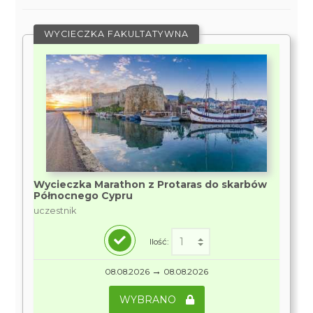
WYCIECZKA FAKULTATYWNA
Wycieczka Marathon z Protaras do skarbów
Północnego Cypru
uczestnik
Ilość:
→
08.08.2026
08.08.2026
WYBRANO