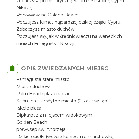
zobaczysz prehistoryczną Salaminę i stolicę Cypru
Nikozję.
Popływasz na Golden Beach.
Poczujesz klimat najbardziej dzikiej części Cypru.
Zobaczysz miasto duchów
Poczujesz się, jak w średniowieczu na weneckich
murach Fmagusty i Nikozji
OPIS ZWIEDZANYCH MIEJSC
Famagusta stare miasto
Miasto duchów
Palm Beach plaża nadzieji
Salamina starożytne miasto (2.5 eur wstęp)
Iskele plaża
Dipkarpaz z miejscem widokowym
Golden Beach
półwysep św. Andrzeja
Dzikie osiołki (weźcie koniecznie marchewkę)