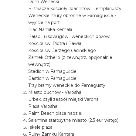
Dom Wenecki
Bliźniacze kościoły Joannitów i Templariuszy
Weneckie mury obronne w Famaguście -
wyjście na port
Plac Namika Kemala
Pałac Luisdwugów i weneckich dożów
Kościół św. Piotra i Pawła
Kościół św. Jerzego Łacińskiego
Zamek Othello (z zewnątrz, opcjonalnie
wewnątrz)
Stadion w Famaguście
Bastion w Famaguście
Trzy bramy weneckie do Famagusty
Miasto duchów - Varosha
Urbex, czyli zespół miejski Varoha
Plaża Varosha
Palm Beach plaża nadziei
Salamina starożytne miasto (2.5 eur wstęp)
Iskele plaża
Ruiny Zamku Kantara