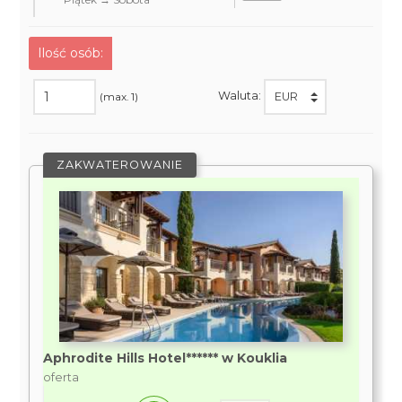
Ilość osób:
Waluta:
(max. 1)
ZAKWATEROWANIE
Aphrodite Hills Hotel****** w Kouklia
oferta