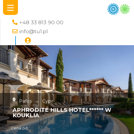
+48 33 813 90 00
info@tu1.pl
Pafos
→
Cypr
APHRODITE HILLS HOTEL****** W
KOUKLIA
Cena od