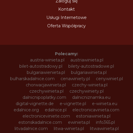
Zaloguj się
Kontakt
Usługi Internetowe
Oferta Współpracy
Polecamy:
austria-winieta.pl
austriawinieta.pl
bilet-autostradowy.pl
bilety-autostradowe.pl
bulgariawienieta.pl
bulgariawinieta.pl
bulharskadalnice.com
cenawiniety.pl
cenywiniet.pl
chorwacjawinieta.pl
czechy-winieta.pl
czechywinieta.pl
czechywiniety.pl
dalnicnipoplatky.com
dalnicniznamka.eu
digital-vignette.de
e-vignette.pl
e-winieta.eu
edalnice.org
edalnice.pl
electronicavinieta.com
electroniceviniete.com
estoniawinieta.pl
estonskadalnice.com
ewinieta.pl
info365.pl
litvadalnice.com
litwa-winieta.pl
litwawinieta.pl