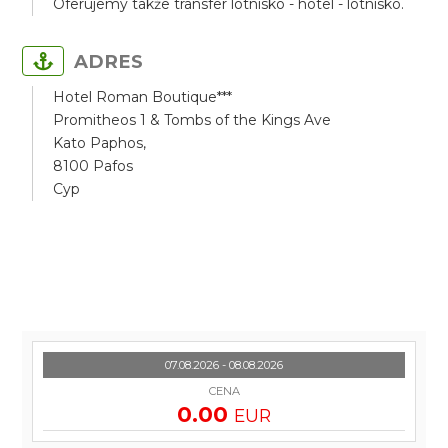
Oferujemy także transfer lotnisko - hotel - lotnisko.
ADRES
Hotel Roman Boutique***
Promitheos 1 & Tombs of the Kings Ave
Kato Paphos,
8100 Pafos
Cyp
07.08.2026 - 08.08.2026
CENA
0.00
EUR