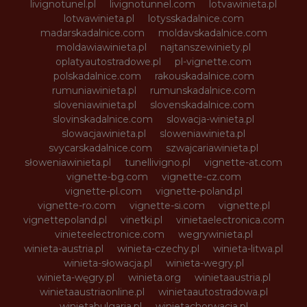
livignotunel.pl
livignotunnel.com
lotvawinieta.pl
lotwawinieta.pl
lotysskadalnice.com
madarskadalnice.com
moldavskadalnice.com
moldawiawinieta.pl
najtanszewiniety.pl
oplatyautostradowe.pl
pl-vignette.com
polskadalnice.com
rakouskadalnice.com
rumuniawinieta.pl
rumunskadalnice.com
sloveniawinieta.pl
slovenskadalnice.com
slovinskadalnice.com
slowacja-winieta.pl
slowacjawinieta.pl
sloweniawinieta.pl
svycarskadalnice.com
szwajcariawinieta.pl
słoweniawinieta.pl
tunellivigno.pl
vignette-at.com
vignette-bg.com
vignette-cz.com
vignette-pl.com
vignette-poland.pl
vignette-ro.com
vignette-si.com
vignette.pl
vignettepoland.pl
vinetki.pl
vinietaelectronica.com
vinieteelectronice.com
wegrywinieta.pl
winieta-austria.pl
winieta-czechy.pl
winieta-litwa.pl
winieta-słowacja.pl
winieta-wegry.pl
winieta-węgry.pl
winieta.org
winietaaustria.pl
winietaaustriaonline.pl
winietaautostradowa.pl
winietabulgaria.pl
winietachorwacja.pl