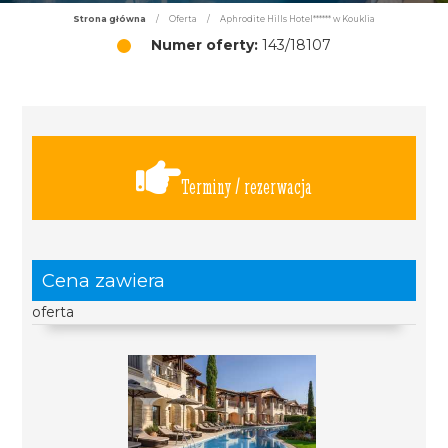
Strona główna
/
Oferta
/
Aphrodite Hills Hotel****** w Kouklia
Numer oferty:
143/18107
Terminy / rezerwacja
Cena zawiera
oferta