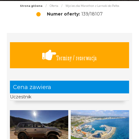
Strona główna
/
Oferta
/
Wycieczka Marathon z Larnaki do Pafos
Numer oferty:
139/18107
Terminy / rezerwacja
Cena zawiera
Uczestnik