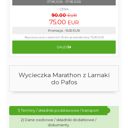
07.08.2026 - 07.08.2026
CENA
90.00
EUR
75.00
EUR
Promocja
:
-15.00
EUR
Najniższa cena z ostatnich 30 dni przed obniżką:
75.00 EUR
DALEJ
Wycieczka Marathon z Larnaki
do Pafos
1) Terminy / składniki podstawowe / transport
2) Dane osobowe / składniki dodatkowe /
dokumenty