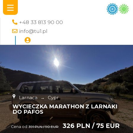
+48 33 813 90 00
info@tu1.pl
Larnaca
→
Cypr
WYCIECZKA MARATHON Z LARNAKI
DO PAFOS
326 PLN / 75 EUR
Cena od
391 PLN / 90 EUR