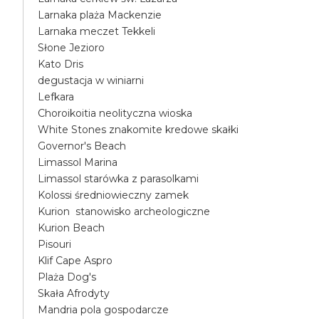
Larnaka plaża Mackenzie
Larnaka meczet Tekkeli
Słone Jezioro
Kato Dris
degustacja w winiarni
Lefkara
Choroikoitia neolityczna wioska
White Stones znakomite kredowe skałki
Governor's Beach
Limassol Marina
Limassol starówka z parasolkami
Kolossi średniowieczny zamek
Kurion stanowisko archeologiczne
Kurion Beach
Pisouri
Klif Cape Aspro
Plaża Dog's
Skała Afrodyty
Mandria pola gospodarcze