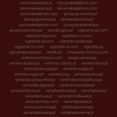
rumuniawinieta.pl
rumunskadalnice.com
sloveniawinieta.pl
slovenskadalnice.com
slovinskadalnice.com
slowacja-winieta.pl
slowacjawinieta.pl
sloweniawinieta.pl
svycarskadalnice.com
szwajcariawinieta.pl
słoweniawinieta.pl
tunellivigno.pl
vignette-at.com
vignette-bg.com
vignette-cz.com
vignette-pl.com
vignette-poland.pl
vignette-ro.com
vignette-si.com
vignette.pl
vignettepoland.pl
vinetki.pl
vinietaelectronica.com
vinieteelectronice.com
wegrywinieta.pl
winieta-austria.pl
winieta-czechy.pl
winieta-litwa.pl
winieta-słowacja.pl
winieta-wegry.pl
winieta-węgry.pl
winieta.org
winietaaustria.pl
winietaaustriaonline.pl
winietaautostradowa.pl
winietabulgaria.pl
winietachorwacja.pl
winietaczechy.pl
winietaestonia.pl
winietalitwa.pl
winietalotwa.pl
winietamoldawia.pl
winietaonline.com
winietapolska.pl
winietarumunia.pl
winietaslovenia.pl
winietaslowacja.pl
winietaslowenia.pl