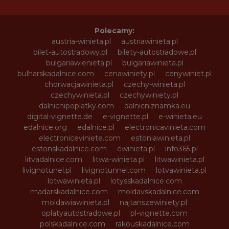
Polecamy:
austria-winieta.pl
austriawinieta.pl
bilet-autostradowy.pl
bilety-autostradowe.pl
bulgariawienieta.pl
bulgariawinieta.pl
bulharskadalnice.com
cenawiniety.pl
cenywiniet.pl
chorwacjawinieta.pl
czechy-winieta.pl
czechywinieta.pl
czechywiniety.pl
dalnicnipoplatky.com
dalnicniznamka.eu
digital-vignette.de
e-vignette.pl
e-winieta.eu
edalnice.org
edalnice.pl
electronicavinieta.com
electroniceviniete.com
estoniawinieta.pl
estonskadalnice.com
ewinieta.pl
info365.pl
litvadalnice.com
litwa-winieta.pl
litwawinieta.pl
livignotunel.pl
livignotunnel.com
lotvawinieta.pl
lotwawinieta.pl
lotysskadalnice.com
madarskadalnice.com
moldavskadalnice.com
moldawiawinieta.pl
najtanszewiniety.pl
oplatyautostradowe.pl
pl-vignette.com
polskadalnice.com
rakouskadalnice.com