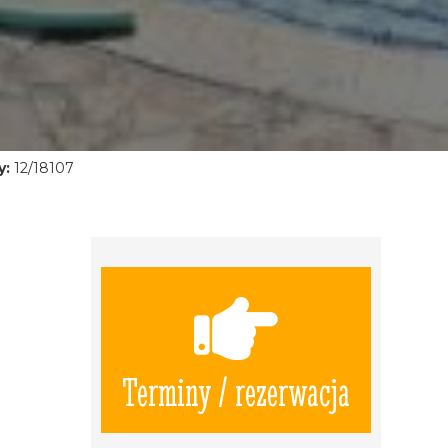
y:
12/18107
Terminy / rezerwacja