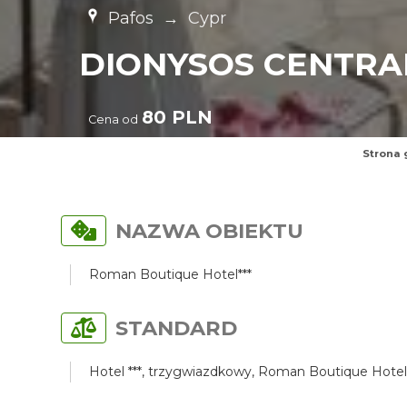
Pafos
→
Cypr
DIONYSOS CENTRA
80 PLN
Cena od
Strona 
NAZWA OBIEKTU
Roman Boutique Hotel***
STANDARD
Hotel ***, trzygwiazdkowy, Roman Boutique Hotel