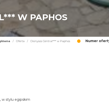
L*** W PAPHOS
Numer ofert
główna
/
Oferta
/
Dionysos Central*** w Paphos
, w stylu egipskim