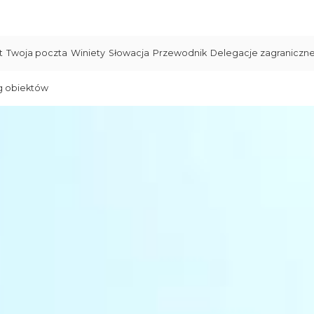
t
Twoja poczta
Winiety
Słowacja
Przewodnik
Delegacje zagraniczn
g obiektów