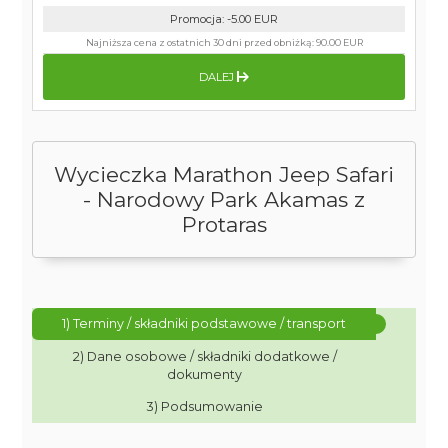
Promocja
:
-5.00
EUR
Najniższa cena z ostatnich 30 dni przed obniżką:
90.00 EUR
DALEJ
Wycieczka Marathon Jeep Safari
- Narodowy Park Akamas z
Protaras
1) Terminy / składniki podstawowe / transport
2) Dane osobowe / składniki dodatkowe /
dokumenty
3) Podsumowanie