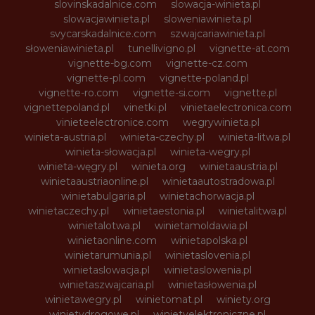
slovinskadalnice.com
slowacja-winieta.pl
slowacjawinieta.pl
sloweniawinieta.pl
svycarskadalnice.com
szwajcariawinieta.pl
słoweniawinieta.pl
tunellivigno.pl
vignette-at.com
vignette-bg.com
vignette-cz.com
vignette-pl.com
vignette-poland.pl
vignette-ro.com
vignette-si.com
vignette.pl
vignettepoland.pl
vinetki.pl
vinietaelectronica.com
vinieteelectronice.com
wegrywinieta.pl
winieta-austria.pl
winieta-czechy.pl
winieta-litwa.pl
winieta-słowacja.pl
winieta-wegry.pl
winieta-węgry.pl
winieta.org
winietaaustria.pl
winietaaustriaonline.pl
winietaautostradowa.pl
winietabulgaria.pl
winietachorwacja.pl
winietaczechy.pl
winietaestonia.pl
winietalitwa.pl
winietalotwa.pl
winietamoldawia.pl
winietaonline.com
winietapolska.pl
winietarumunia.pl
winietaslovenia.pl
winietaslowacja.pl
winietaslowenia.pl
winietaszwajcaria.pl
winietasłowenia.pl
winietawegry.pl
winietomat.pl
winiety.org
winietydrogowe.pl
winietyelektroniczne.pl