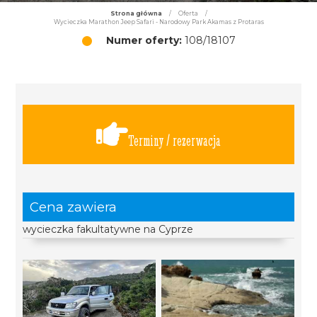
Strona główna
/
Oferta
/
Wycieczka Marathon Jeep Safari - Narodowy Park Akamas z Protaras
Numer oferty:
108/18107
Terminy / rezerwacja
Cena zawiera
wycieczka fakultatywne na Cyprze