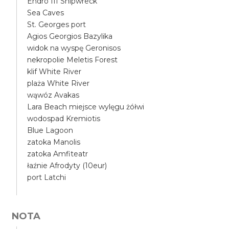
Endro III Shipwreck
Sea Caves
St. Georges port
Agios Georgios Bazylika
widok na wyspę Geronisos
nekropolie Meletis Forest
klif White River
plaża White River
wąwóz Avakas
Lara Beach miejsce wylęgu żółwi
wodospad Kremiotis
Blue Lagoon
zatoka Manolis
zatoka Amfiteatr
łaźnie Afrodyty (10eur)
port Latchi
NOTA