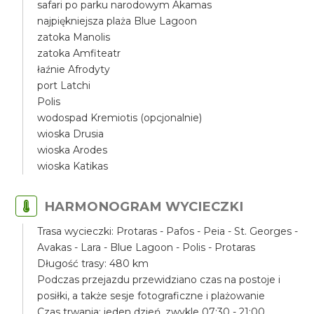
safari po parku narodowym Akamas
najpiękniejsza plaża Blue Lagoon
zatoka Manolis
zatoka Amfiteatr
łaźnie Afrodyty
port Latchi
Polis
wodospad Kremiotis (opcjonalnie)
wioska Drusia
wioska Arodes
wioska Katikas
HARMONOGRAM WYCIECZKI
Trasa wycieczki: Protaras - Pafos - Peia - St. Georges -
Avakas - Lara - Blue Lagoon - Polis - Protaras
Długość trasy: 480 km
Podczas przejazdu przewidziano czas na postoje i
posiłki, a także sesje fotograficzne i plażowanie
Czas trwania: jeden dzień, zwykle 07:30 - 21:00