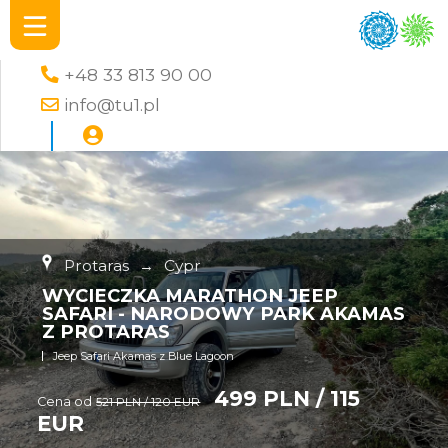
+48 33 813 90 00
info@tu1.pl
Protaras
→
Cypr
WYCIECZKA MARATHON JEEP
SAFARI - NARODOWY PARK AKAMAS
Z PROTARAS
Jeep Safari Akamas z Blue Lagoon
499 PLN / 115
Cena od
521 PLN / 120 EUR
EUR