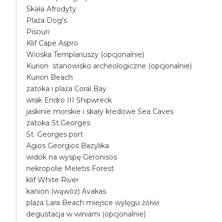
Skała Afrodyty
Plaża Dog's
Pisouri
Klif Cape Aspro
Wioska Templariuszy (opcjonalnie)
Kurion stanowisko archeologiczne (opcjonalnie)
Kurion Beach
zatoka i plaża Coral Bay
wrak Endro III Shipwreck
jaskinie morskie i skały kredowe Sea Caves
zatoka St.Georges
St. Georges port
Agios Georgios Bazylika
widok na wyspę Geronisos
nekropolie Meletis Forest
klif White River
kanion (wąwóz) Avakas
plaża Lara Beach miejsce wylęgu żółwi
degustacja w winiarni (opcjonalnie)