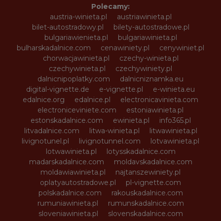
Polecamy:
austria-winieta.pl
austriawinieta.pl
bilet-autostradowy.pl
bilety-autostradowe.pl
bulgariawienieta.pl
bulgariawinieta.pl
bulharskadalnice.com
cenawiniety.pl
cenywiniet.pl
chorwacjawinieta.pl
czechy-winieta.pl
czechywinieta.pl
czechywiniety.pl
dalnicnipoplatky.com
dalnicniznamka.eu
digital-vignette.de
e-vignette.pl
e-winieta.eu
edalnice.org
edalnice.pl
electronicavinieta.com
electroniceviniete.com
estoniawinieta.pl
estonskadalnice.com
ewinieta.pl
info365.pl
litvadalnice.com
litwa-winieta.pl
litwawinieta.pl
livignotunel.pl
livignotunnel.com
lotvawinieta.pl
lotwawinieta.pl
lotysskadalnice.com
madarskadalnice.com
moldavskadalnice.com
moldawiawinieta.pl
najtanszewiniety.pl
oplatyautostradowe.pl
pl-vignette.com
polskadalnice.com
rakouskadalnice.com
rumuniawinieta.pl
rumunskadalnice.com
sloveniawinieta.pl
slovenskadalnice.com