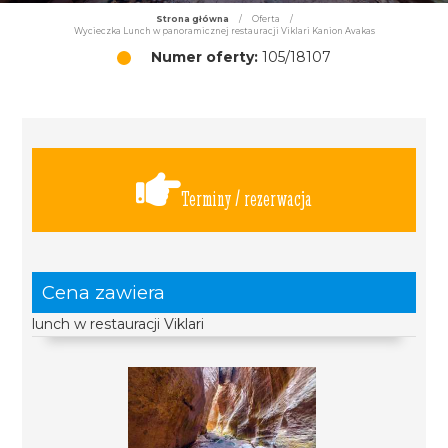
Strona główna
/
Oferta
/
Wycieczka Lunch w panoramicznej restauracji Viklari Kanion Avakas
Numer oferty:
105/18107
Terminy / rezerwacja
Cena zawiera
lunch w restauracji Viklari