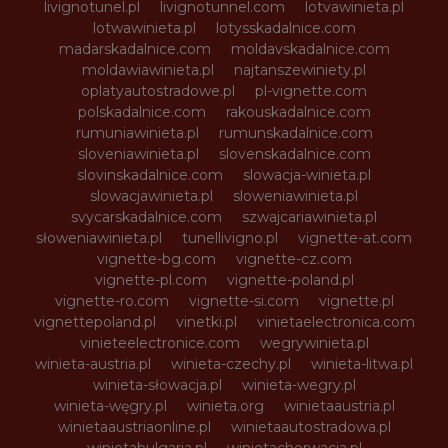
livignotunel.pl
livignotunnel.com
lotvawinieta.pl
lotwawinieta.pl
lotysskadalnice.com
madarskadalnice.com
moldavskadalnice.com
moldawiawinieta.pl
najtanszewiniety.pl
oplatyautostradowe.pl
pl-vignette.com
polskadalnice.com
rakouskadalnice.com
rumuniawinieta.pl
rumunskadalnice.com
sloveniawinieta.pl
slovenskadalnice.com
slovinskadalnice.com
slowacja-winieta.pl
slowacjawinieta.pl
sloweniawinieta.pl
svycarskadalnice.com
szwajcariawinieta.pl
słoweniawinieta.pl
tunellivigno.pl
vignette-at.com
vignette-bg.com
vignette-cz.com
vignette-pl.com
vignette-poland.pl
vignette-ro.com
vignette-si.com
vignette.pl
vignettepoland.pl
vinetki.pl
vinietaelectronica.com
vinieteelectronice.com
wegrywinieta.pl
winieta-austria.pl
winieta-czechy.pl
winieta-litwa.pl
winieta-słowacja.pl
winieta-wegry.pl
winieta-węgry.pl
winieta.org
winietaaustria.pl
winietaaustriaonline.pl
winietaautostradowa.pl
winietabulgaria.pl
winietachorwacja.pl