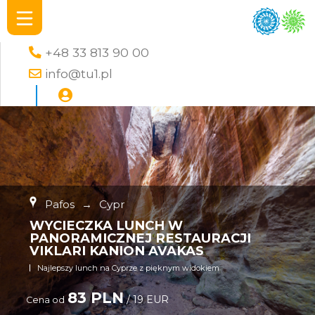
+48 33 813 90 00
info@tu1.pl
Pafos
→
Cypr
WYCIECZKA LUNCH W
PANORAMICZNEJ RESTAURACJI
VIKLARI KANION AVAKAS
Najlepszy lunch na Cyprze z pięknym widokiem
83 PLN
/ 19 EUR
Cena od