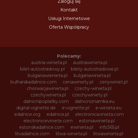
Zaloguj się
Kontakt
Usługi Internetowe
Oferta Współpracy
Polecamy:
austria-winieta.pl
austriawinieta.pl
bilet-autostradowy.pl
bilety-autostradowe.pl
bulgariawienieta.pl
bulgariawinieta.pl
bulharskadalnice.com
cenawiniety.pl
cenywiniet.pl
chorwacjawinieta.pl
czechy-winieta.pl
czechywinieta.pl
czechywiniety.pl
dalnicnipoplatky.com
dalnicniznamka.eu
digital-vignette.de
e-vignette.pl
e-winieta.eu
edalnice.org
edalnice.pl
electronicavinieta.com
electroniceviniete.com
estoniawinieta.pl
estonskadalnice.com
ewinieta.pl
info365.pl
litvadalnice.com
litwa-winieta.pl
litwawinieta.pl